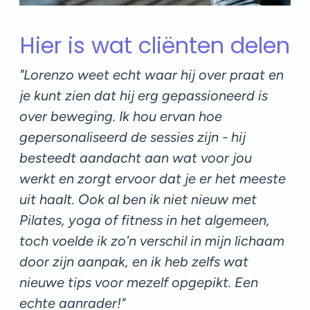
Hier is wat cliënten delen
"Lorenzo weet echt waar hij over praat en
"
je kunt zien dat hij erg gepassioneerd is
p
t
over beweging. Ik hou ervan hoe
Pi
gepersonaliseerd de sessies zijn - hij
b
on
besteedt aandacht aan wat voor jou
s
werkt en zorgt ervoor dat je er het meeste
p
e
uit haalt. Ook al ben ik niet nieuw met
b
Pilates, yoga of fitness in het algemeen,
ea
toch voelde ik zo'n verschil in mijn lichaam
r
door zijn aanpak, en ik heb zelfs wat
A
nieuwe tips voor mezelf opgepikt. Een
Ro
echte aanrader!"